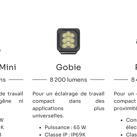
Mini
Gobie
ns
8 200 lumens
8
e travail
Pour un éclairage de travail
Pour un 
gêne ni
compact dans des
compact
applications plus
proximité
universelles.
0W
Con
9K
Puissance : 65 W
élec
8
Classe IP : IP69K
Clas