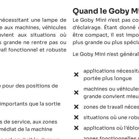
Quand le Goby Min
 nécessitant une lampe de
Le Goby Mini n'est pas c
e aux machines, véhicules
d'éclairage. Étant donné
vient aux situations où
être compact, il est imp
us grande ne rentre pas ou
plus grande ou plus spécia
vail fonctionnel et robuste
Le Goby Mini n'est généra
applications nécessi
portée plus longue
e pour des positions de
machines ou véhicules
grande convient mieu
s importants que la sortie
zones de travail néces
situations où une rob
s de service, aux zones
applications où l'ébl
médiat de la machine
zones fonctionnelles 