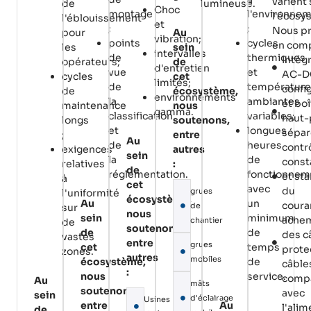
varient
de
lumineuse.
Choc
montage
l'environne
l'écosy
l'éblouissement
et
;
;
Nous p
pour
Au
vibration;
points
cycles
en comp
les
sein
intervalles
de
thermiques
Intég
opérateurs;
de
d'entretien
vue
et
AC-D
cycles
cet
limités;
de
température
confi
de
écosystème,
environnements
la
ambiantes
et boî
maintenance
nous
gamma.
classification
variables;
haut-
longs
soutenons,
et
longues
sépar
;
entre
Au
de
heures
contr
exigences
autres
sein
la
de
const
relatives
:
de
réglementation.
fonctionnem
et st
à
cet
avec
du
grues
l'uniformité
écosystème,
Au
un
couran
de
sur
nous
sein
minimum
ache
chantier
de
soutenons,
de
de
des c
vastes
entre
grues
cet
temps
prote
zones.
autres
mobiles
écosystème,
de
câble
:
nous
service.
compa
Au
mâts
soutenons,
avec
sein
d'éclairage
Usines
entre
Au
l'ali
de