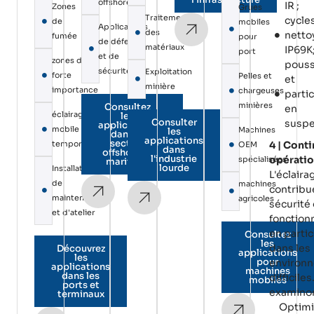
offshore
IR ;
Zones
Grues
Traitement
cycle
de
mobiles
Applications
des
netto
fumée
pour
de défense
matériaux
IP69K
port
et de
zones de
pouss
sécurité
Exploitation
forte
Pelles et
et
minière
importance
chargeuses
parti
minières
Consultez
en
éclairage
les
Consulter
suspe
applications
mobile
Machines
les
dans le
applications
secteur
temporaire
4 | Conti
OEM
dans
offshore et
l'industrie
opératio
spécialisées
maritime
lourde
Installations
L'éclaira
de
machines
contribue
maintenance
agricoles
sécurité
et d'atelier
fonction
en partic
Consultez
les
dans les
Découvrez
applications
les
pour
environ
applications
machines
dans les
difficile
mobiles
ports et
examinon
terminaux
Optimi