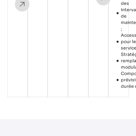
des
interva
de
maint
;
Accessi
pour le
service
Straté
rempl
modula
Compo
prévisi
durée d