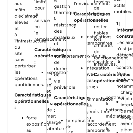
limité
tension
aux
l'environnement.
actifs
gestion
pour
de
mâts
mobiles.
thermique,
Caractéristiques
le
bord
d'éclairage
la
opérationnelles
service
et
élevés
1 |
résistance
:
ou
rester
et
Intégra
des
le
fiables
à
constru
installations
matériaux
remplacement.
lors
l'infrastructure
L'éclair
temporaires
et
d'heures
du
n'est j
;
Caractéristiques
un
de
site
détach
systèmes
opérationnelles
comportement
fonctionnement
sans
la
déplaçables;
:
de
intensives.
perturber
constru
Intégration
durée
les
Exposition
Nous
avec
Caractéristiques
de
opérations
au
évaluo
des
opérationnelles
vie
quotidiennes.
sel
notamm
grues
:
prévisible.
et
charg
;
Caractéristiques
à
continuer
Caractéristiques
vent 
Alimentation
opérationnelles
l'eau
le
opérationnelles
inter
via
:
de
battage
:
de mâ
générateur
mer;
médiatique
intég
forte
ou
températures
charge
et
avec 
exposition
raccordement
de
vibratoire
le
pièce
au
temporaire