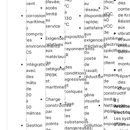
-45
élevée;
choc;
des
vent
au
°C
accès
24
conte
;
réseau;
à
limité
VCC,
de Kr
corrosion
disponibilité
130
au
40
Résis
maritime,
rapide;
°C
service
VCC
aux
y
satisfaire
;
;
de
vibra
compris
aux
exposition
Exigences
systèmes
et au
les
exigences
aux
relatives
électriques
chocs
environnements
d'éclairage
rayonnements
aux
spécifiques
Géom
C5
du
IR
matériaux
au
de
;
poste
;
de
client
mont
intégration
de
des
catégorie
;
et
avec
travail;
conditions
IP69K
espace
répar
des
réduction
agressives
et
de
des
mâts
de
et
maritimes
montage
charg
de
la
toxiques
;
constructif
20
gêne
;
Charge
limité;
2 |
à
visuelle
Taxe
constructive
Nettoyage
Archite
50
et
sur
par
IP69K
électri
mètres
de
les
les
et
Les sy
;
la
substances
points
exposition
d'alime
Gestion
pollution
dangereuses;
de
à