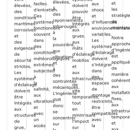
élevées,
et
faciles
aux
élevées,
doivent
à
les
d'entretien.
chocs
des
pouvoir
des
stratégi
Ces
et
conditions
être
rayonnements
de
systèmes
d'influences
maritimes
intégrés
infrarouges,
mainten
fonctionnent
environnementale
corrosives
aux
à
souvent
variables.
et
grues,
Notre
la
dans
Les
des
aux
approch
poussière,
des
systèmes
exigences
mâts
d'ingéni
aux
conditions
d'éclairage
de
d'éclairage
est
vibrations
météorologiques
doivent
sécurité
mobiles
appliqu
et
extrêmes,
s'intégrer
strictes.
et
de
à
subjected
dans
Les
aux
manière
des
à
des
systèmes
infrastructures
cohéren
contraintes
la
espaces
d'éclairage
de
aux
mécaniques.
salinité,
de
doivent
site
installat
L'ingénierie
aux
montage
être
temporaires,
fixes,
doit
vibrations
restreints,
intégrés
tout
aux
donc
et
être
aux
en
infrastr
se
avec
compatibles
structures
minimisant
tempora
concentrer
un
avec
de
l'impact
et
sur
accès
la
grue,
sur
aux
la