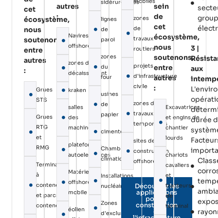
mobiles
sidérurgiques
autres
sein
secte
cet
:
de
grou
zones
écosystème,
lignes
cet
élect
de
nous
de
Navires
écosystème,
travaux
soutenons,
paroi
offshore
nous
3 |
routiers
entre
zones
soutenons,
Résist
autres
zones de
projets
du
entre
aux
:
décaissement
d'infrastructure
four
autres
intemp
civile
:
L'envi
Grues
kraken
usines
opérati
STS
zones de
de
salles
Excavatrices
détermi
travaux
papier
Grues
des
et engins de
durée d
temporaires
RTG
machines
chantier
systèm
cimenteries
et
lourds
Facteur
sites de
plateformes
RMG
Chambres
importa
construction
autoelevatrices
chariots
climatiques
Class
offshore
Terminaux
cavaliers
corro
Matériel
à
et
Installations
tempé
offshore
conteneurs
Découvrez les
tracteurs
nucléaires
ambia
applications
mobile
et parcs à
de
pour la
expos
Zones
construction
conteneurs
terminal
éolien
et
rayo
d'exclusion
l’infrastructure