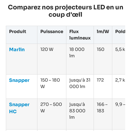
Comparez nos projecteurs LED en un
coup d'œil
Produit
Puissance
Flux
lm/W
Poids
lumineux
Marlin
120 W
18 000
150
5,5 kg
lm
Snapper
150 – 180
jusqu'à 31
172
2,7 kg
W
000 lm
Snapper
270 – 500
jusqu'à
166 –
9,9 – 1
W
83 000
183
HC
lm