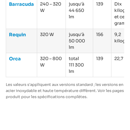
Barracuda
240 – 320
jusqu'à
139
Dix
W
44 650
kilog
lm
et cent
gramm
Requin
320 W
jusqu'à
156
9,2
50 000
kilog
lm
Orca
320 – 800
total
139
22,7 kg
W
111 300
lm
Les valeurs s'appliquent aux versions standard ; les versions en
acier inoxydable et haute température diffèrent. Voir les pages
produit pour les spécifications complètes.