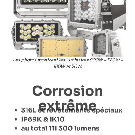
Les photos montrent les luminaires 800W - 320W -
180W et 70W.
Corrosion
extrême
316L et revêtements spéciaux
IP69K & IK10
au total 111 300 lumens