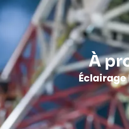
À pr
Éclairage