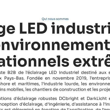
Qui nous sommes
ge LED industr
environnement
ationnels extr
ste B2B de l'éclairage LED industriel destiné aux
ux Pays-Bas. Fondée en novembre 2019, l'entrepri
shore et maritimes, l'industrie lourde, les enviro
ins mobiles, les chantiers de construction et les proje
utions d'éclairage robustes DCbright et DarkLicht
eption d'éclairage, d'ingénierie, d'assistance à l'in
ts est déterminé en fonction de l'application, de l'e