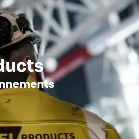
ducts
ronnements