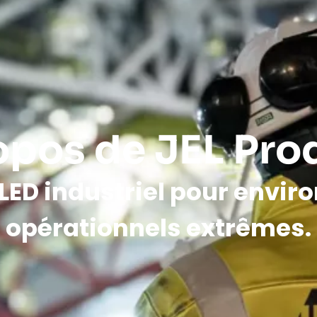
opos de JEL Pro
 LED industriel pour envi
opérationnels extrêmes.