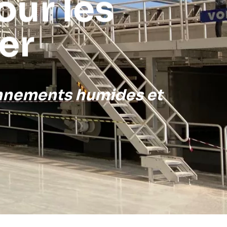
our les
er
ronnements humides et