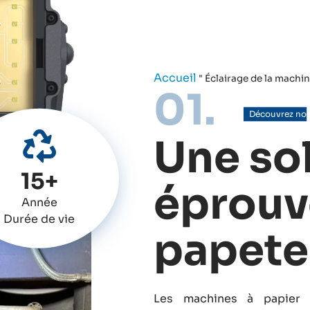
Accueil
"
Éclairage de la machin
01.
Découvrez notr
Une so
15+
éprouv
Année
Durée de vie
papete
Les machines à papier 