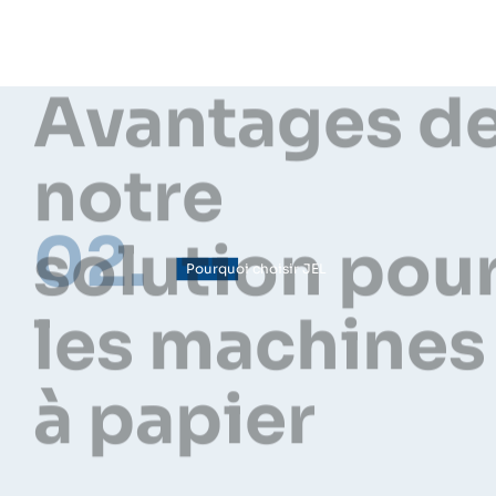
02.
Pourquoi choisir JEL
Avantages d
notre
solution pou