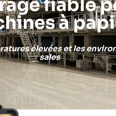
rage fiable p
hines à papi
ratures élevées et les envi
sales