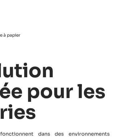
e à papier
e solution d'éclairage
lution
ée pour les
ries
fonctionnent dans des environnements