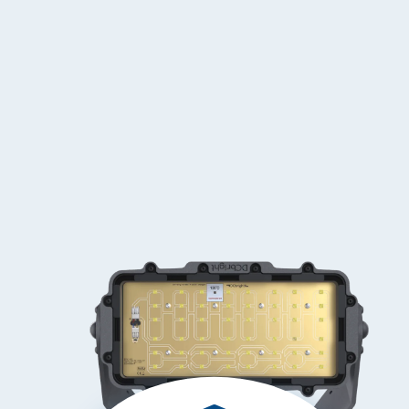
les machines
à papier