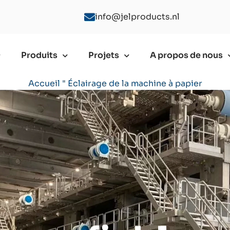
info@jelproducts.nl
Produits
Projets
A propos de nous
Accueil
"
Éclairage de la machine à papier