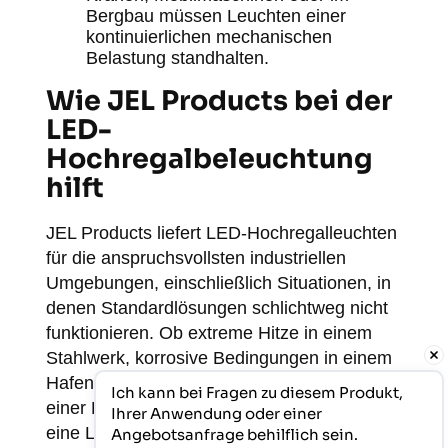
Bergbau müssen Leuchten einer
kontinuierlichen mechanischen
Belastung standhalten.
Wie JEL Products bei der
LED-
Hochregalbeleuchtung
hilft
JEL Products liefert LED-Hochregalleuchten
für die anspruchsvollsten industriellen
Umgebungen, einschließlich Situationen, in
denen Standardlösungen schlichtweg nicht
funktionieren. Ob extreme Hitze in einem
Stahlwerk, korrosive Bedingungen in einem
Hafen oder zuverlässige Beleuchtung in
Ich kann bei Fragen zu diesem Produkt, 
einer Klimakammer: JEL Products bietet
Ihrer Anwendung oder einer 
eine Lösung, die auf die spezifischen
Angebotsanfrage behilflich sein.