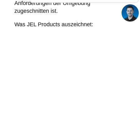
Anforderungen der Umgebung
zugeschnitten ist.
Was JEL Products auszeichnet:
Entwurf und Produktion in den
Niederlanden, mit Fokus auf Qualität
und Nachhaltigkeit
Eigenmarken DCbright und DarkLicht,
entwickelt für anspruchsvolle
industrielle Anwendungen
Leuchten für Temperaturen von -45°C
bis +120°C
Spezialisierung in ATEX,
korrosionsbeständigen und nicht-
blendenden Optiken
ISO9001 und VCA** zertifiziert
Gesamtprojekt: von Lichtdesign und
Engineering bis hin zu Installation und
Wartung