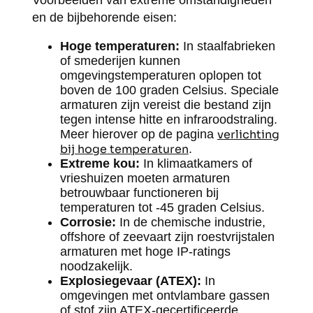
Voorbeelden van extreme omstandigheden
en de bijbehorende eisen:
Hoge temperaturen:
In staalfabrieken
of smederijen kunnen
omgevingstemperaturen oplopen tot
boven de 100 graden Celsius. Speciale
armaturen zijn vereist die bestand zijn
tegen intense hitte en infraroodstraling.
Meer hierover op de pagina
verlichting
bij hoge temperaturen
.
Extreme kou:
In klimaatkamers of
vrieshuizen moeten armaturen
betrouwbaar functioneren bij
temperaturen tot -45 graden Celsius.
Corrosie:
In de chemische industrie,
offshore of zeevaart zijn roestvrijstalen
armaturen met hoge IP-ratings
noodzakelijk.
Explosiegevaar (ATEX):
In
omgevingen met ontvlambare gassen
of stof zijn ATEX-gecertificeerde