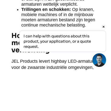
armaturen wettelijk verplicht.
Trillingen en schokken:
Op kranen,
mobiele machines of in de mijnbouw
moeten armaturen bestand zijn tegen
continue mechanische belasting.
Hoe JEL Products helpt
I can help with questions about this 
met highbay LED-
product, your application, or a quote 
request.
verlichting
JEL Products levert highbay LED-armaturen
voor de zwaarste industriële omgevingen,
inclusief situaties waarin
standaardoplossingen simpelweg niet
werken. Of het nu gaat om extreme hitte in
een staalfabriek, corrosieve
omstandigheden in een haven of
betrouwbare verlichting in een
klimaatkamer: JEL Products biedt een