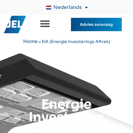
Nederlands
Advies aanvraag
Home
»
EIA (Energie Investerings Aftrek)
Energie
Investering
Aftrek (EIA)