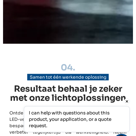
04.
Samen tot één werkende oplossing
Resultaat behaal je zeker
met onze lichtoplossingen
I can help with questions about this 
Ontdek de kracht van JEL Products en haar industriële
product, your application, or a quote 
LED-verlichtingsoplossingen voor grotere
request.
besparingen in energie, kosten, en CO2 uitstoot en
verbeter tegelijkertijd uw werkveiligheid. Neem