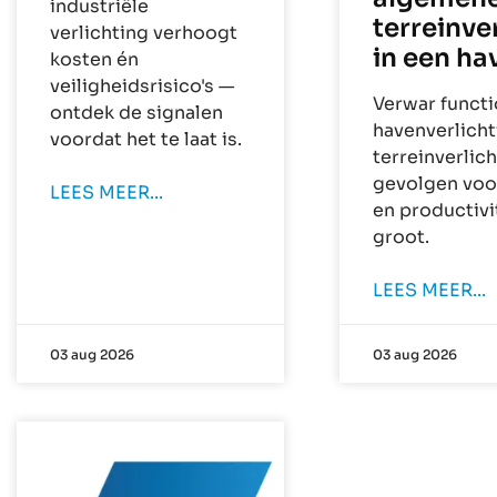
industriële
terreinve
verlichting verhoogt
in een ha
kosten én
veiligheidsrisico's —
Verwar functi
ontdek de signalen
havenverlicht
voordat het te laat is.
terreinverlic
gevolgen voor
LEES MEER...
en productivit
groot.
LEES MEER...
03 aug 2026
03 aug 2026