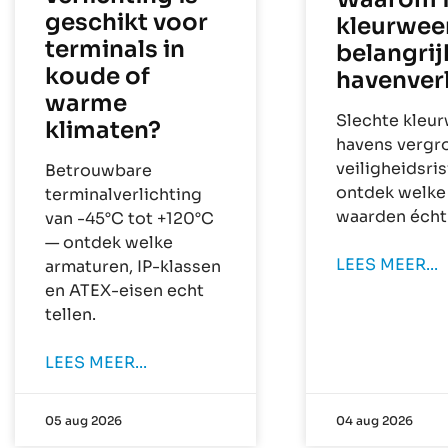
geschikt voor
kleurwee
terminals in
belangrij
koude of
havenver
warme
Slechte kleu
klimaten?
havens vergr
veiligheidsris
Betrouwbare
ontdek welke
terminalverlichting
waarden écht 
van -45°C tot +120°C
— ontdek welke
LEES MEER...
armaturen, IP-klassen
en ATEX-eisen echt
tellen.
LEES MEER...
05 aug 2026
04 aug 2026