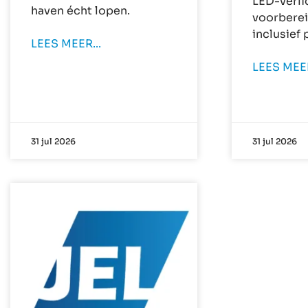
LED-verli
haven écht lopen.
voorberei
inclusief 
LEES MEER...
LEES MEER
31 jul 2026
31 jul 2026