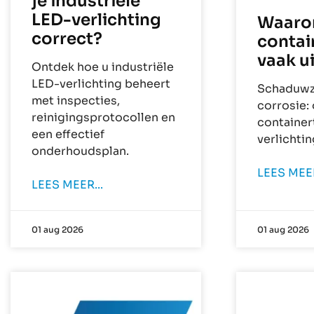
je industriële
LED-verlichting
Waarom
correct?
contai
vaak u
Ontdek hoe u industriële
LED-verlichting beheert
Schaduwzo
met inspecties,
corrosie:
reinigingsprotocollen en
container
een effectief
verlichti
onderhoudsplan.
LEES MEER
LEES MEER...
01 aug 2026
01 aug 2026