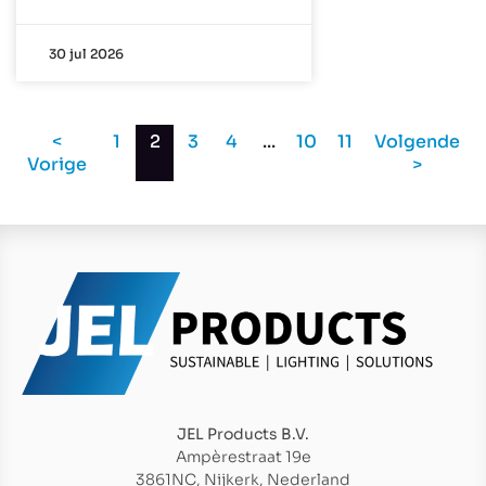
30 jul 2026
<
1
2
3
4
...
10
11
Volgende
Vorige
>
JEL Products B.V.
Ampèrestraat 19e
3861NC, Nijkerk, Nederland