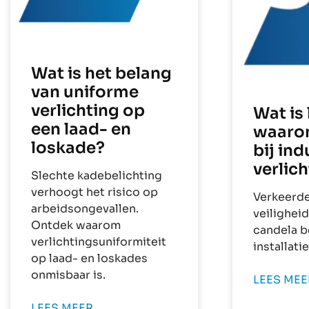
Wat is het belang
van uniforme
verlichting op
Wat is 
een laad- en
waarom
loskade?
bij ind
verlic
Slechte kadebelichting
verhoogt het risico op
Verkeerde
arbeidsongevallen.
veilighei
Ontdek waarom
candela b
verlichtingsuniformiteit
installatie
op laad- en loskades
onmisbaar is.
LEES MEER
LEES MEER...