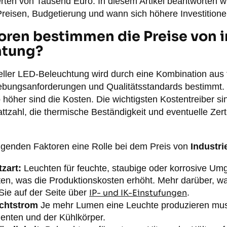
ten von Tausend Euro. In diesem Artikel beantworten wi
Preisen, Budgetierung und wann sich höhere Investitione
ren bestimmen die Preise von in
htung?
ieller LED-Beleuchtung wird durch eine Kombination aus
ebungsanforderungen und Qualitätsstandards bestimmt. 
höher sind die Kosten. Die wichtigsten Kostentreiber sin
attzahl, die thermische Beständigkeit und eventuelle Zert
olgenden Faktoren eine Rolle bei dem Preis von
Industr
zart:
Leuchten für feuchte, staubige oder korrosive Um
en, was die Produktionskosten erhöht. Mehr darüber, 
Sie auf der Seite über
IP- und IK-Einstufungen
.
ichtstrom
Je mehr Lumen eine Leuchte produzieren muss
nten und der Kühlkörper.