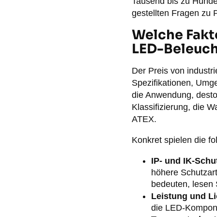
Tausend bis zu Hunder
gestellten Fragen zu 
Welche Fakto
LED-Beleuc
Der Preis von industr
Spezifikationen, Umg
die Anwendung, desto 
Klassifizierung, die W
ATEX.
Konkret spielen die f
IP- und IK-Schut
höhere Schutzart
bedeuten, lesen 
Leistung und L
die LED-Kompone