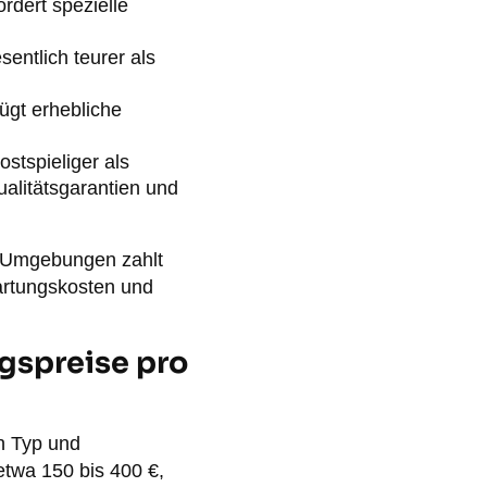
rdert spezielle
ntlich teurer als
ügt erhebliche
stspieliger als
alitätsgarantien und
en Umgebungen zahlt
artungskosten und
gspreise pro
ch Typ und
etwa 150 bis 400 €,