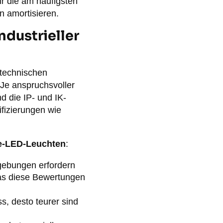
r die am häufigsten
n amortisieren.
dustrieller
 technischen
Je anspruchsvoller
d die IP- und IK-
ifizierungen wie
ie-LED-Leuchten
:
gebungen erfordern
was diese Bewertungen
, desto teurer sind