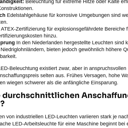
ändigkeit:
Beleuchtung für extreme Hitze oder Kälte erfo
Konstruktionen.
uch
Edelstahlgehäuse für korrosive Umgebungen sind wese
ten.
ATEX-Zertifizierung für explosionsgefährdete Bereiche f
rtifizierungskosten hinzu.
sprung
In den Niederlanden hergestellte Leuchten sind ko
Niedriglohnländern, bieten jedoch gewöhnlich höhere Qu
barkeit.
 LED-Beleuchtung existiert zwar, aber in anspruchsvoll
 Anschaffungspreis selten aus. Frühes Versagen, hohe W
ten wiegen schwerer als die anfängliche Einsparung.
e durchschnittlichen Anschaffun
?
n von industriellen LED-Leuchten variieren stark je na
che LED-Arbeitsleuchte für eine Maschine beginnt bei 