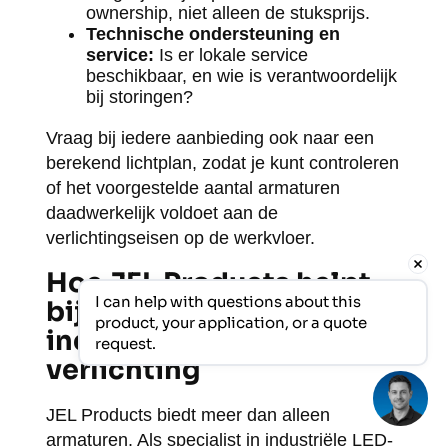
ownership, niet alleen de stuksprijs.
Technische ondersteuning en
service:
Is er lokale service
beschikbaar, en wie is verantwoordelijk
bij storingen?
Vraag bij iedere aanbieding ook naar een
berekend lichtplan, zodat je kunt controleren
of het voorgestelde aantal armaturen
daadwerkelijk voldoet aan de
verlichtingseisen op de werkvloer.
Hoe JEL Products helpt
I can help with questions about this 
bij het budgetteren van
product, your application, or a quote 
industriële LED-
request.
verlichting
JEL Products biedt meer dan alleen
armaturen. Als specialist in industriële LED-