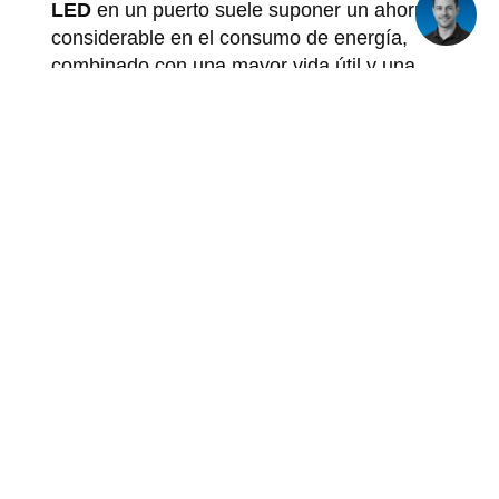
LED
en un puerto suele suponer un ahorro
considerable en el consumo de energía,
combinado con una mayor vida útil y una
menor frecuencia de mantenimiento.
Además, el LED ofrece la posibilidad de
integrar controles inteligentes para
atenuación y monitorización remota. Para
zonas con condiciones complejas como
corrosión o temperaturas extremas, es
aconsejable
experto en iluminación
involucrar antes de que se tome una
decisión.
Cómo JEL Products
contribuye a la seguridad
de la iluminación en los
puertos