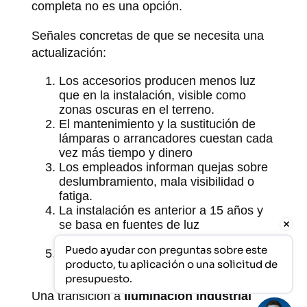
completa no es una opción.
Señales concretas de que se necesita una
actualización:
Los accesorios producen menos luz
que en la instalación, visible como
zonas oscuras en el terreno.
El mantenimiento y la sustitución de
lámparas o arrancadores cuestan cada
vez más tiempo y dinero
Los empleados informan quejas sobre
deslumbramiento, mala visibilidad o
fatiga.
La instalación es anterior a 15 años y
se basa en fuentes de luz
convencionales como HPI o SON
Puedo ayudar con preguntas sobre este 
Las facturas de energía aumentan
producto, tu aplicación o una solicitud de 
mientras el uso se mantiene igual
presupuesto.
Una transición a
Iluminación industrial