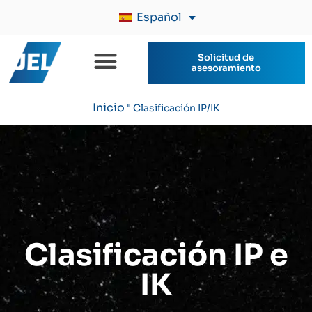
Español
Solicitud de
asesoramiento
Inicio
"
Clasificación IP/IK
Clasificación IP e
IK