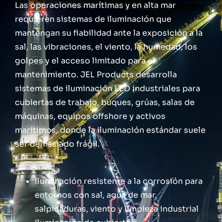
Las operaciones marítimas y en alta mar
requieren sistemas de iluminación que
mantengan su fiabilidad ante la exposición a la
sal, las vibraciones, el viento, la humedad, los
golpes y el acceso limitado para el
mantenimiento. JEL Products desarrolla
sistemas de iluminación LED industriales para
cubiertas de trabajo, buques, grúas, salas de
máquinas, equipos offshore y activos
marítimos, donde la iluminación estándar suele
ser demasiado frágil.
Iluminación resistente a la corrosión para
entornos con sal, agua de mar,
salpicaduras, viento y limpieza industrial