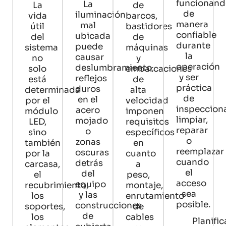
funcionan
La
La
de
de
iluminación
vida
barcos,
manera
mal
útil
bastidores
confiable
ubicada
del
de
durante
puede
sistema
máquinas
la
causar
no
y
operación
deslumbramiento,
solo
embarcaciones
y ser
reflejos
está
de
práctica
duros
determinada
alta
de
en el
por el
velocidad
inspecciona
acero
módulo
imponen
limpiar,
mojado
LED,
requisitos
reparar
o
sino
específicos
o
zonas
también
en
reemplazar
oscuras
por la
cuanto
cuando
detrás
carcasa,
a
el
del
el
peso,
acceso
equipo
recubrimiento,
montaje,
sea
y las
los
enrutamiento
posible.
construcciones
soportes,
de
de
los
cables
Planifi