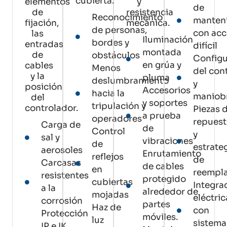
cubierta.
elementos
y
de
de
resistencia
Reconocimiento
manten
fijación,
mecánica.
de personas,
con ac
las
Iluminación
bordes y
entradas
difícil
montada
de
obstáculos
Configu
en grúa y
cables
Menos
del con
y la
pluma
deslumbramiento
y
posición
Accesorios
hacia la
maniobr
del
y soportes
tripulación y
controlador.
Piezas 
a prueba
operadores
repues
Carga de
de
Control
y
sal y
vibraciones
de
estrate
aerosoles
Enrutamiento
reflejos
de
Carcasas
de cables
en
reempl
resistentes
protegido
cubiertas
Integra
a la
alrededor de
mojadas
eléctric
corrosión
partes
Haz de
con
Protección
móviles.
luz
sistema
IP e IK