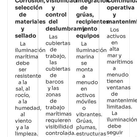
Corrosión,
Visibilidad
Integración
Continuid
selección
y
de
operativa
de
control
grúas,
y
materiales
del
recipientes
mantenim
y
deslumbramiento
y
Los
sellado
equipos
activos
Las
en
cubiertas
La
La
alta
de
iluminación
iluminación
mar y
trabajo,
marítima
marina
marítimos
las
debe
se
a
cubiertas
ser
monta
menudo
de
resistente
a
tienen
barcos
a la
menudo
ventanas
y las
sal, al
en
de
zonas
rocío,
activos
mantenimi
de
a la
móviles
limitadas.
trabajo
humedad,
o
La
marítimas
al
vibrantes.
iluminació
requieren
viento
Grúas,
debe
visibilidad
y a la
plumas,
seguir
controlada.
limpieza.
estructuras