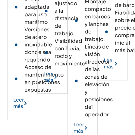
Montaje
ajustado
de barc
adaptada
compacto
a la
Fiabili
para uso
en barcos
distancia
sobre e
marítimo
y lanchas
de
precio 
Versiones
de
trabajo
compra
de acero
trabajo.
Visibilidad
inicial
inoxidable
Líneas de
con lluvia,
más ba
donde sea
visión
rocío y
requerido
Leer
alrededor
movimiento
más
Acceso de
de las
Leer
mantenimiento
zonas de
más
en posiciones
elevación
expuestas
y
posiciones
Leer
más
del
operador
Leer
más