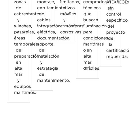
zonas
montaje,
limitadas,
compradores
ATEX/IECE
de
enrutamiento
activos
técnicos
sin
cabrestantes
de
móviles
que
control
y
cables,
y
buscan
específico
winches,
integración
atmósferas
iluminación
del
pasarelas,
eléctrica,
corrosivas.
para
proyecto
áreas
documentación,
condiciones
de
temporales
soporte
marítimas
la
de
de
o en
certificaci
preparación
instalación
alta
requerida.
en
y
mar
alta
estrategia
difíciles.
mar
de
y
mantenimiento.
equipos
marítimos.