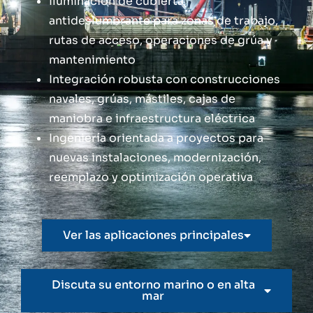
Iluminación de cubierta
antideslumbrante para zonas de trabajo,
rutas de acceso, operaciones de grúa y
mantenimiento
Integración robusta con construcciones
navales, grúas, mástiles, cajas de
maniobra e infraestructura eléctrica
Ingeniería orientada a proyectos para
nuevas instalaciones, modernización,
reemplazo y optimización operativa
Ver las aplicaciones principales
Discuta su entorno marino o en alta
mar