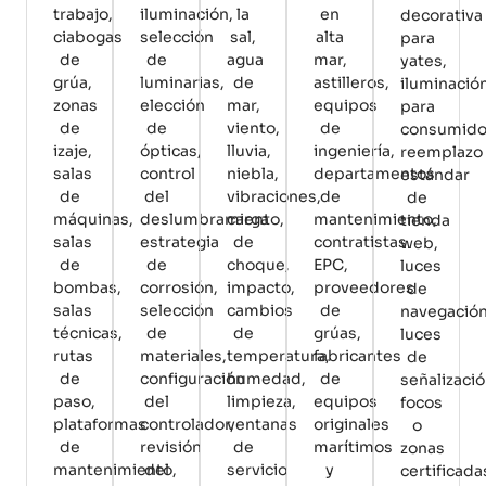
trabajo,
iluminación,
la
en
decorativa
ciabogas
selección
sal,
alta
para
de
de
agua
mar,
yates,
grúa,
luminarias,
de
astilleros,
iluminació
zonas
elección
mar,
equipos
para
de
de
viento,
de
consumido
izaje,
ópticas,
lluvia,
ingeniería,
reemplazo
salas
control
niebla,
departamentos
estándar
de
del
vibraciones,
de
de
máquinas,
deslumbramiento,
carga
mantenimiento,
tienda
salas
estrategia
de
contratistas
web,
de
de
choque,
EPC,
luces
bombas,
corrosión,
impacto,
proveedores
de
salas
selección
cambios
de
navegación
técnicas,
de
de
grúas,
luces
rutas
materiales,
temperatura,
fabricantes
de
de
configuración
humedad,
de
señalizació
paso,
del
limpieza,
equipos
focos
plataformas
controlador,
ventanas
originales
o
de
revisión
de
marítimos
zonas
mantenimiento,
del
servicio
y
certificada