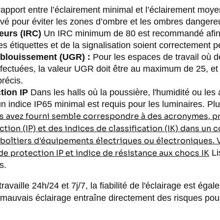
apport entre l’éclairement minimal et l’éclairement moyen
vé pour éviter les zones d’ombre et les ombres dangere
eurs (IRC)
Un IRC minimum de 80 est recommandé afin 
 étiquettes et de la signalisation soient correctement p
'éblouissement (UGR) :
Pour les espaces de travail où d
ffectuées, la valeur UGR doit être au maximum de 25, e
précis.
tion IP
Dans les halls où la poussière, l'humidité ou les 
n indice IP65 minimal est requis pour les luminaires. Plu
us avez fourni semble correspondre à des acronymes, 
tion (IP) et des indices de classification (IK) dans un 
oîtiers d'équipements électriques ou électroniques. V
 de protection IP et indice de résistance aux chocs IK
Li
s.
travaille 24h/24 et 7j/7, la fiabilité de l'éclairage est é
mauvais éclairage entraîne directement des risques pour
.