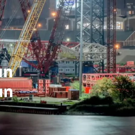
un
un