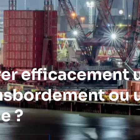
er efficacement 
ansbordement ou 
e ?