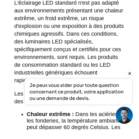
L'éclairage LED standard n'est pas adapté
aux environnements présentant une chaleur
extrême, un froid extrême, un risque
d'explosion ou une exposition à des produits
chimiques agressifs. Dans ces conditions,
des luminaires LED spécialisés,
spécifiquement conçus et certifiés pour ces
environnements, sont requis. Les produits
de consommation standard ou les LED
industrielles génériques échouent
rapidement dans de telles conditions.
Je peux vous aider pour toute question 
concernant ce produit, votre application 
Les circonstances les plus critiques exigent
ou une demande de devis.
des solutions spécifiques :
Chaleur extrême :
Dans les aciéries et
les fonderies, la température ambiante
peut dépasser 60 degrés Celsius. Les
luminaires LED standard ne sont pas