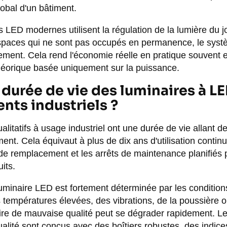
lobal d'un bâtiment.
 LED modernes utilisent la régulation de la lumière du jo
spaces qui ne sont pas occupés en permanence, le systè
ement. Cela rend l'économie réelle en pratique souvent 
héorique basée uniquement sur la puissance.
a durée de vie des luminaires à L
ts industriels ?
litatifs à usage industriel ont une durée de vie allant 
nt. Cela équivaut à plus de dix ans d'utilisation continu
 de remplacement et les arrêts de maintenance planifiés p
its.
luminaire LED est fortement déterminée par les conditio
 températures élevées, des vibrations, de la poussière 
ire de mauvaise qualité peut se dégrader rapidement. L
ualité sont conçus avec des boîtiers robustes, des indice