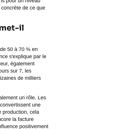
ns pour un niveau
e concrète de ce que
rmet-il
 de 50 à 70 % en
nce s'explique par le
ieur, également
urs sur 7, les
zaines de milliers
alement un rôle. Les
convertissent une
e production, cela
core la facture
nfluence positivement