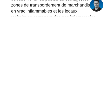
zones de transbordement de marchandises
en vrac inflammables et les locaux
techniques contenant des gaz inflammables.
En dehors de ces zones, l'éclairage
industriel standard suffit.
La classification de zone est déterminée par
le responsable de la sécurité ou le
responsable HSE sur la base d'un document
sur la sécurité contre les explosions (EVD).
L'éclairage dans les zones ATEX doit être
muni du marquage Ex approprié et satisfaire
aux exigences spécifiques de catégorie. En
cas de doute sur la classification de zone ou
sur le choix du luminaire approprié, l'avis
d'un spécialiste est indispensable. Vous
trouverez plus d'informations sur les
applications connexes sur la page relative à