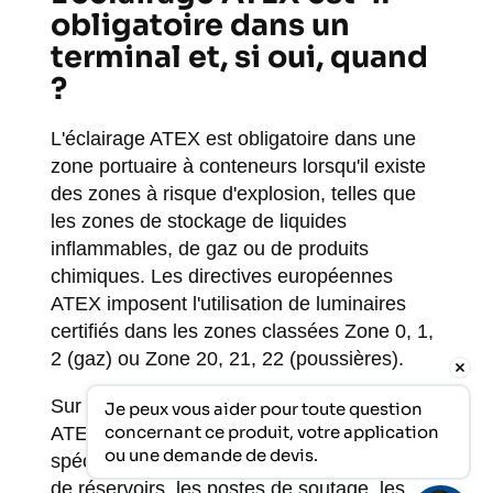
obligatoire dans un
terminal et, si oui, quand
?
L'éclairage ATEX est obligatoire dans une
zone portuaire à conteneurs lorsqu'il existe
des zones à risque d'explosion, telles que
les zones de stockage de liquides
inflammables, de gaz ou de produits
chimiques. Les directives européennes
ATEX imposent l'utilisation de luminaires
certifiés dans les zones classées Zone 0, 1,
2 (gaz) ou Zone 20, 21, 22 (poussières).
Sur un terminal à conteneurs, les obligations
Je peux vous aider pour toute question 
concernant ce produit, votre application 
ATEX s'appliquent à des emplacements
ou une demande de devis.
spécifiques tels que les aires de stockage
de réservoirs, les postes de soutage, les