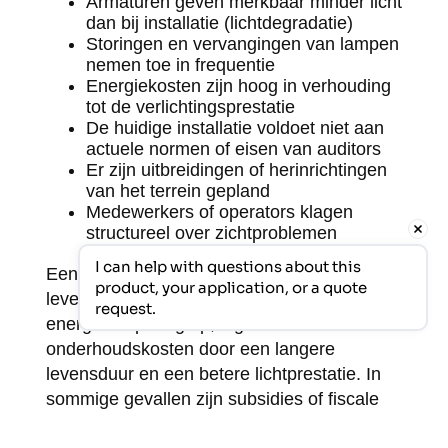
Armaturen geven merkbaar minder licht
dan bij installatie (lichtdegradatie)
Storingen en vervangingen van lampen
nemen toe in frequentie
Energiekosten zijn hoog in verhouding
tot de verlichtingsprestatie
De huidige installatie voldoet niet aan
actuele normen of eisen van auditors
Er zijn uitbreidingen of herinrichtingen
van het terrein gepland
Medewerkers of operators klagen
structureel over zichtproblemen
I can help with questions about this 
Een upgrade naar moderne LED-verlichting
product, your application, or a quote 
levert doorgaans een significante
request.
energiebesparing op, lagere
onderhoudskosten door een langere
levensduur en een betere lichtprestatie. In
sommige gevallen zijn subsidies of fiscale
regelingen beschikbaar die de investering