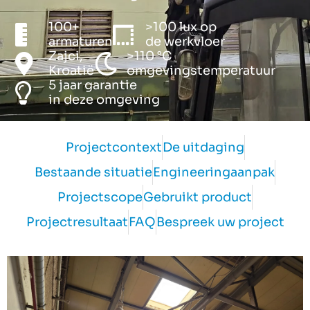
100+
>100 lux op
armaturen
de werkvloer
Zajci,
>110 °C
Kroatië
omgevingstemperatuur
5 jaar garantie
in deze omgeving
Projectcontext
De uitdaging
Bestaande situatie
Engineeringaanpak
Projectscope
Gebruikt product
Projectresultaat
FAQ
Bespreek uw project