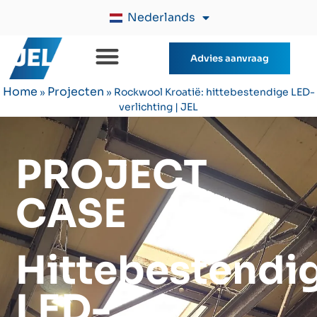
Nederlands
Advies aanvraag
Home
Projecten
»
»
Rockwool Kroatië: hittebestendige LED-
verlichting | JEL
PROJECT
CASE
Hittebestendi
LED-