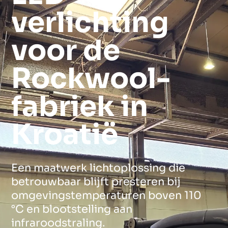
verlichting
voor de
Rockwool-
fabriek in
Kroatië
Een maatwerk lichtoplossing die
betrouwbaar blijft presteren bij
omgevingstemperaturen boven 110
°C en blootstelling aan
infraroodstraling.